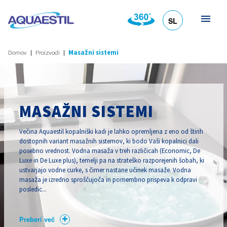
SL
HR
DE
EN
IT
Domov
Proizvodi
Masažni sistemi
MASAŽNI SISTEMI
Večina Aquaestil kopalniški kadi je lahko opremljena z eno od štirih
dostopnih variant masažnih sistemov, ki bodo Vaši kopalnici dali
posebno vrednost. Vodna masaža v treh različicah (Economic, De
Luxe in De Luxe plus), temelji pa na strateško razporejenih šobah, ki
ustvarjajo vodne curke, s čimer nastane učinek masaže. Vodna
masaža je izredno sproščujoča in pomembno prispeva k odpravi
posledic...
Preberi več