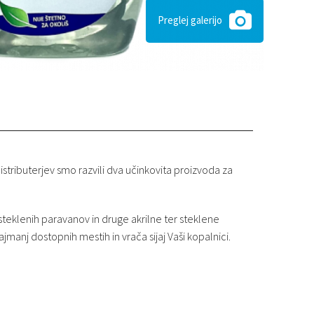
Preglej galerijo
distributerjev smo razvili dva učinkovita proizvoda za
, steklenih paravanov in druge akrilne ter steklene
jmanj dostopnih mestih in vrača sijaj Vaši kopalnici.