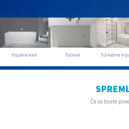
Kopalne kadi
Tuš kadi
Tuš kabine in p
SPREML
Če se boste povez