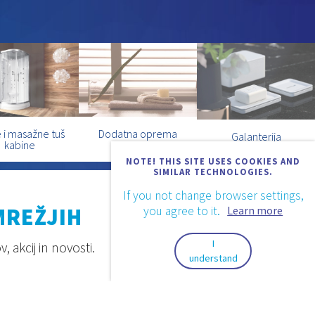
 i masažne tuš
Dodatna oprema
Galanterija
kabine
NOTE! THIS SITE USES COOKIES AND
SIMILAR TECHNOLOGIES.
If you not change browser settings,
you agree to it.
Learn more
MREŽJIH
I
 akcij in novosti.
understand