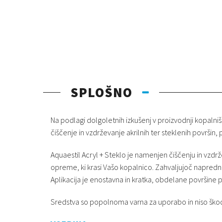
SPLOŠNO
Na podlagi dolgoletnih izkušenj v proizvodnji kopalnišk
čiščenje in vzdrževanje akrilnih ter steklenih površin,
Aquaestil Acryl + Steklo je namenjen čiščenju in vzdrže
opreme, ki krasi Vašo kopalnico. Zahvaljujoč napredni 
Aplikacija je enostavna in kratka, obdelane površine pa
Sredstva so popolnoma varna za uporabo in niso škodl