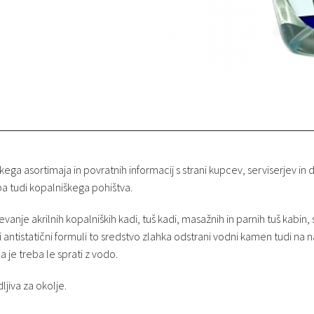
ega asortimaja in povratnih informacij s strani kupcev, serviserjev in 
 pa tudi kopalniškega pohištva.
vanje akrilnih kopalniških kadi, tuš kadi, masažnih in parnih tuš kabin
antistatični formuli to sredstvo zlahka odstrani vodni kamen tudi na na
 je treba le sprati z vodo.
jiva za okolje.