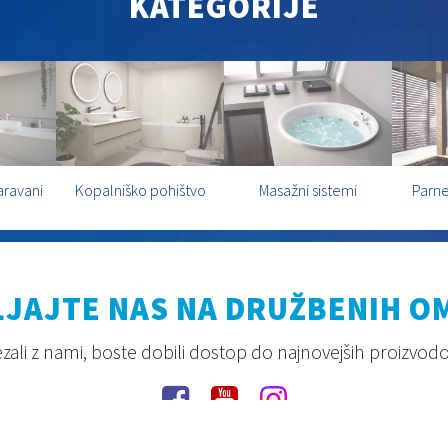
KATEGORIJE
aravani
Kopalniško pohištvo
Masažni sistemi
Parne
JAJTE NAS NA DRUŽBENIH O
ali z nami, boste dobili dostop do najnovejših proizvodov,